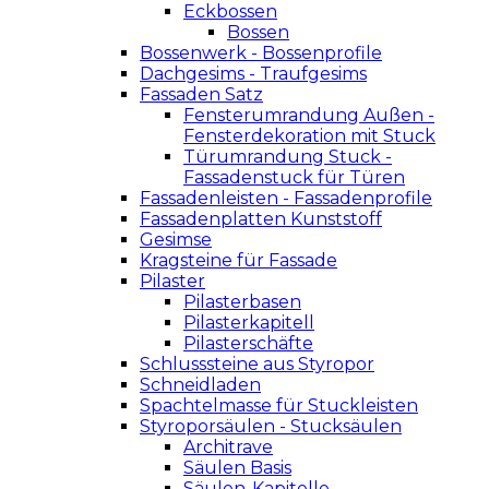
Eckbossen
Bossen
Bossenwerk - Bossenprofile
Dachgesims - Traufgesims
Fassaden Satz
Fensterumrandung Außen -
Fensterdekoration mit Stuck
Türumrandung Stuck -
Fassadenstuck für Türen
Fassadenleisten - Fassadenprofile
Fassadenplatten Kunststoff
Gesimse
Kragsteine für Fassade
Pilaster
Pilasterbasen
Pilasterkapitell
Pilasterschäfte
Schlusssteine aus Styropor
Schneidladen
Spachtelmasse für Stuckleisten
Styroporsäulen - Stucksäulen
Architrave
Säulen Basis
Säulen-Kapitelle