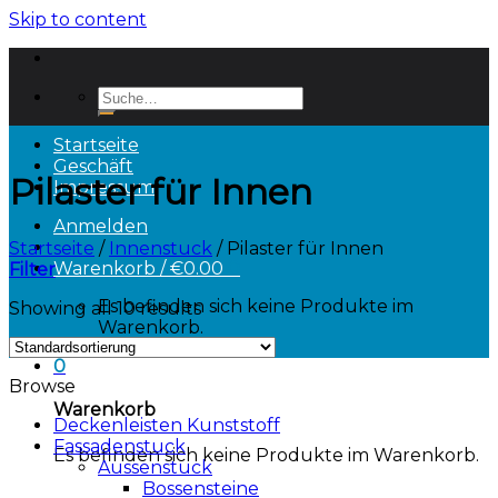
Skip to content
Startseite
Geschäft
Pilaster für Innen
Impressum
Anmelden
Startseite
/
Innenstuck
/
Pilaster für Innen
Warenkorb /
€
0.00
0
Filter
Es befinden sich keine Produkte im
Showing all 10 results
Warenkorb.
0
Browse
Warenkorb
Deckenleisten Kunststoff
Fassadenstuck
Es befinden sich keine Produkte im Warenkorb.
Aussenstuck
Bossensteine