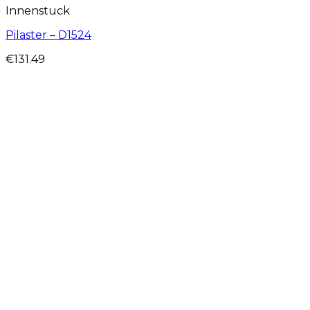
Innenstuck
Pilaster – D1524
€
131.49